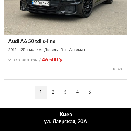
Audi A6 50 tdi s-line
2018, 125 тыс. км, Дизель, 3 л, Автомат
2 073 900 грн /
46 500 $
487
1
2
3
4
6
Киев
ул. Лаврская, 20А