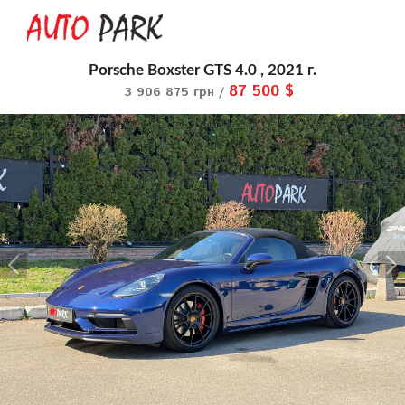
Porsche Boxster GTS 4.0 , 2021 г.
87 500 $
3 906 875 грн /