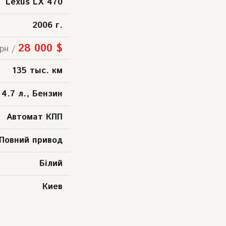
Lexus LX 470
2006 г.
28 000 $
рн /
135 тыс. км
4.7 л., Бензин
Автомат КПП
Повний привод
Білий
Киев